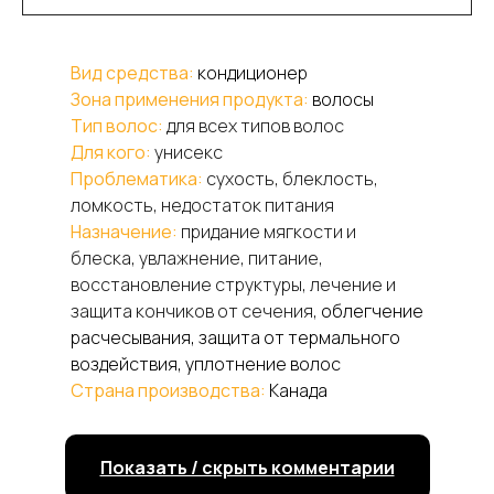
Вид средства:
кондиционер
Зона применения продукта:
волосы
Тип волос:
для всех типов волос
Для кого:
унисекс
Проблематика:
сухость, блеклость,
ломкость, недостаток питания
Назначение:
придание мягкости и
блеска, увлажнение, питание,
восстановление структуры, лечение и
защита кончиков от сечения,
облегчение
расчесывания, защита от термального
воздействия, уплотнение волос
Страна производства:
Канада
Вымойте волосы Увлажняющим
При заказе от 5000 руб. доставка
При заказе от 5000 руб. доставка
шампунем с марокканским аргановым
Показать / скрыть комментарии
курьером по г. Санкт-Петербургу
курьером по г. Санкт-Петербургу
маслом Arganmidas, аккуратно отожмите
бесплатно