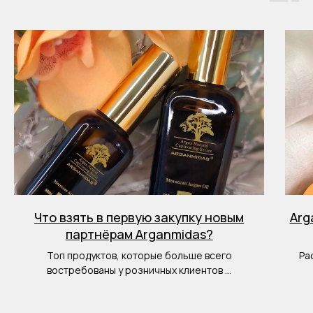
Что взять в первую закупку новым
Arg
партнёрам Arganmidas?
Топ продуктов, которые больше всего
Ра
востребованы у розничных клиентов ...