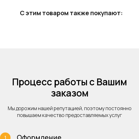
Петербургу
марокканским аргановым маслом
С этим товаром также покупают:
Arganmidas.
Вид
Вид
Зо
Зо
Тип
Тип
в
в
Для
Для
Про
Про
по
по
Наз
Наз
у
у
Ст
Ст
Процесс работы с Вашим
заказом
Мы дорожим нашей репутацией, поэтому постоянно
повышаем качество предоставляемых услуг
Оформление