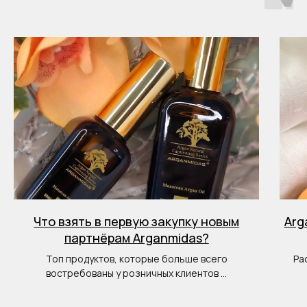
Что взять в первую закупку новым
Arg
партнёрам Arganmidas?
Топ продуктов, которые больше всего
Ра
востребованы у розничных клиентов ...