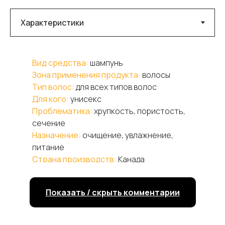
Вид средства:
шампунь
Зона применения продукта:
волосы
Тип волос:
для всех типов волос
Для кого:
унисекс
Проблематика:
хрупкость, пористость,
сечение
Назначение:
очищение, увлажнение,
питание
Страна производств:
Канада
Нанесите на влажные волосы и мягко
При заказе от 5000 руб. доставка
массируйте у корней. Ополосните и при
Показать / скрыть комментарии
курьером по г. Санкт-Петербургу
необходимости повторите. Для
бесплатно
наилучшего результата после мытья
Бесплатная доставка до пункта
волос шампунем воспользуйтесь