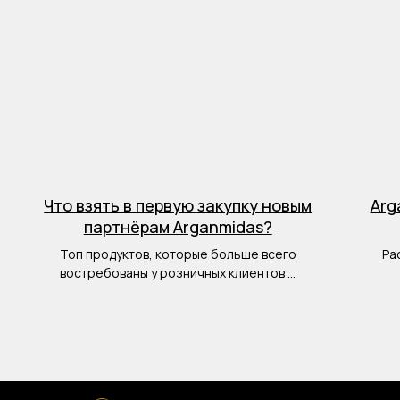
Что взять в первую закупку новым
Arg
партнёрам Arganmidas?
Топ продуктов, которые больше всего
Ра
востребованы у розничных клиентов ...