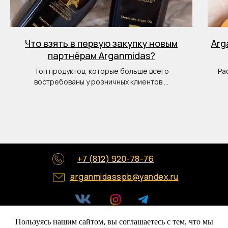
Что взять в первую закупку новым
Arg
партнёрам Arganmidas?
Топ продуктов, которые больше всего
Ра
востребованы у розничных клиентов ...
+7 (812) 920-78-76
+7 (812) 920-78-76
arganmidasspb@yandex.ru
arganmidasspb@yandex.ru
Пользуясь нашим сайтом, вы соглашаетесь с тем, что мы
Политика конфиденциальности
Политика конфиденциальности