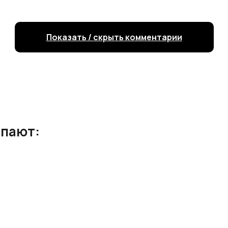
ебольшое количество геля нанесите на кожу, 
от 5000 руб. доставка курьером по г. Санкт-П
Показать / скрыть комментарии
доставка до пункта выдачи СДЭК по г. Санкт-
упают: