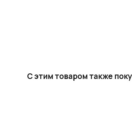
Во время душа н
При заказе 
смойте.
бесплатно
Бесплатная 
С этим товаром также пок