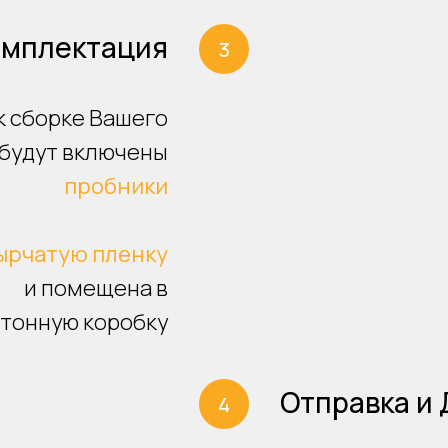
омплектация
к сборке Вашего
 будут включены
пробники
ырчатую пленку
и помещена в
тонную коробку
Отправка и 