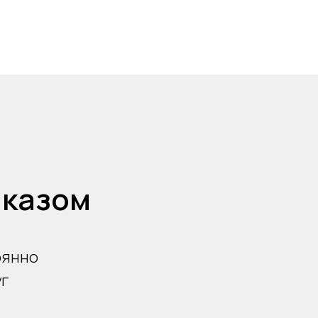
аказом
оянно
г