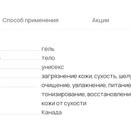
Способ применения
Акции
.......................
гель
..................
тело
.........................
унисекс
......................
загрязнение кожи, сухость, ше
.......................
очищение, увлажнение, питание
тонизирование, восстановлени
кожи от сухости
....................
Канада