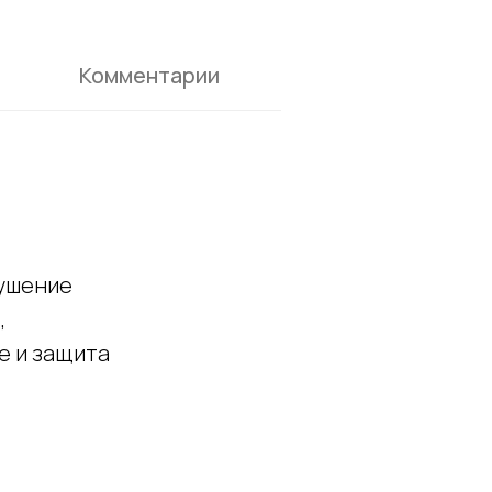
Комментарии
лушение
,
е и защита