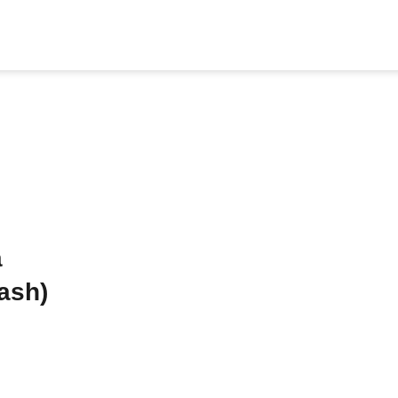
а
ash)