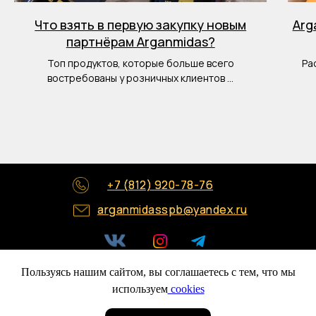
Что взять в первую закупку новым
Arg
партнёрам Arganmidas?
Топ продуктов, которые больше всего
Ра
востребованы у розничных клиентов ...
+7 (812) 920-78-76
+7 (812) 920-78-76
arganmidasspb@yandex.ru
arganmidasspb@yandex.ru
Пользуясь нашим сайтом, вы соглашаетесь с тем, что мы
Политика конфиденциальности
Политика конфиденциальности
Публичная оферта
Публичная оферта
используем
cookies